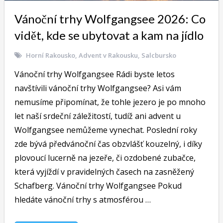
Vánoční trhy Wolfgangsee 2026: Co
vidět, kde se ubytovat a kam na jídlo
Horní Rakousko
,
Advent v Rakousku
,
Salcbursko
Vánoční trhy Wolfgangsee Rádi byste letos
navštívili vánoční trhy Wolfgangsee? Asi vám
nemusíme připomínat, že tohle jezero je po mnoho
let naší srdeční záležitostí, tudíž ani advent u
Wolfgangsee nemůžeme vynechat. Poslední roky
zde bývá předvánoční čas obzvlášť kouzelný, i díky
plovoucí lucerně na jezeře, či ozdobené zubačce,
která vyjíždí v pravidelných časech na zasněžený
Schafberg. Vánoční trhy Wolfgangsee Pokud
hledáte vánoční trhy s atmosférou …