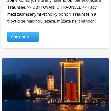
Solné komory, na břehy našeho oblíbeného jezera
Traunsee. >> UBYTOVÁNÍ U TRAUNSEE << Tady,
mezi zasněženými vrcholky pohoří Traunstein a
třpytící se hladinou jezera, můžete najít vánoční …
Continue →