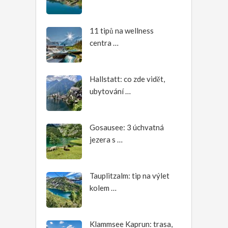
11 tipů na wellness
centra …
Hallstatt: co zde vidět,
ubytování …
Gosausee: 3 úchvatná
jezera s …
Tauplitzalm: tip na výlet
kolem …
Klammsee Kaprun: trasa,