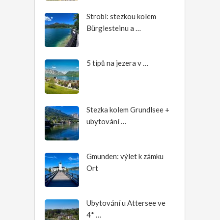
Strobl: stezkou kolem
Bürglesteinu a …
5 tipů na jezera v …
Stezka kolem Grundlsee +
ubytování …
Gmunden: výlet k zámku
Ort
Ubytování u Attersee ve
4* …