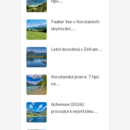
tipů …
Faaker See v Korutanech:
ubytování, …
Letní dovolená v Zell am …
Korutanská jezera: 7 tipů
na …
Achensee (2026):
průvodce k největšímu …