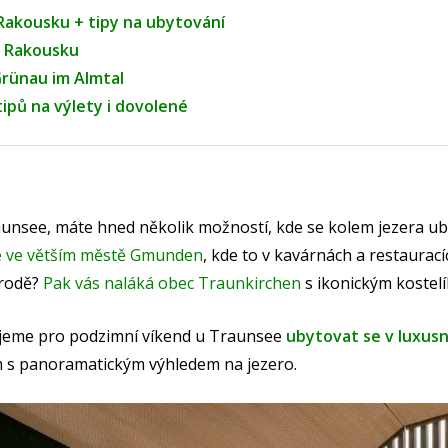
 Rakousku + tipy na ubytování
 v Rakousku
Grünau im Almtal
tipů na výlety i dovolené
aunsee, máte hned několik možností, kde se kolem jezera ub
e ve větším městě Gmunden
, kde to v kavárnách a restaurací
írodě?
Pak vás naláká obec Traunkirchen
s ikonickým kostel
jeme pro podzimní víkend u Traunsee
ubytovat se v luxusn
um s panoramatickým výhledem na jezero.