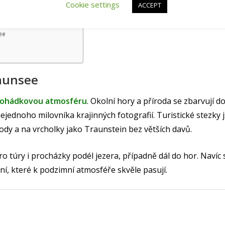
Cookie settings
ACCEPT
čeři
ee
aunsee
pohádkovou atmosféru
. Okolní hory a příroda se zbarvují 
ejednoho milovníka krajinných fotografií. Turistické stezky j
ody a na vrcholky jako Traunstein bez větších davů.
pro túry i procházky podél jezera, případně dál do hor. Navíc 
ní, které k podzimní atmosféře skvěle pasují.