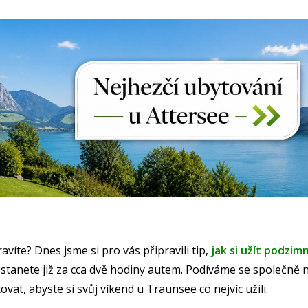
víte? Dnes jsme si pro vás připravili tip,
j
a
k si užít podzim
stanete již za cca dvě hodiny autem. Podíváme se společně na
ovat, abyste si svůj víkend u Traunsee co nejvíc užili.