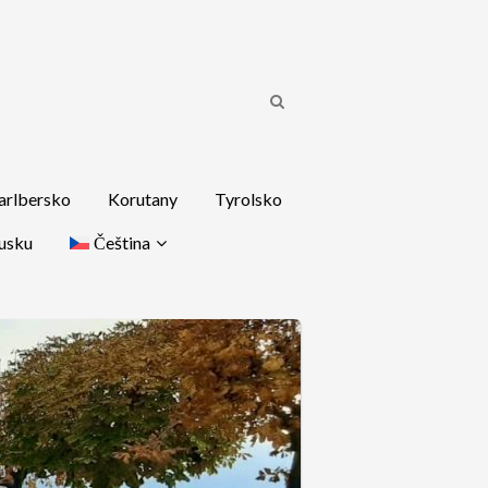
arlbersko
Korutany
Tyrolsko
usku
Čeština