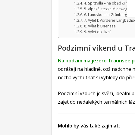
4. Spitzvilla – na oběd či na ve
5. Alpská stezka Miesweg
6. Lanovkou na Grünberg
7. Výlet k Vorderer Langbaths
8. Výlet k Offensee
9. Výlet do lázní
Podzimní víkend u Tr
Na podzim má jezero Traunsee 
odrážejí na hladině, což nadchne n
nechá vychutnat si výhledy do přír
Podzimní vzduch je svěží, ideální 
zajet do nedalekých termálních láz
Mohlo by vás také zajímat: