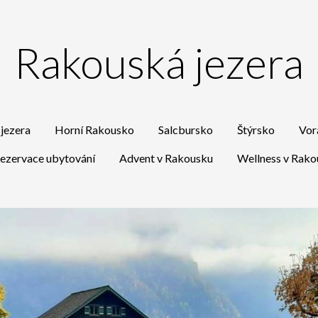
Rakouská jezera
jezera
Horní Rakousko
Salcbursko
Štýrsko
Vor
ezervace ubytování
Advent v Rakousku
Wellness v Rako