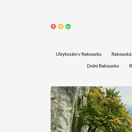
Ubytování v Rakousku
Rakouská 
Dolní Rakousko
R